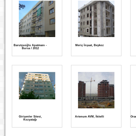
Barutçuoğlu Apatmanı -
Meriç İnşaat, Beykoz
Bursa / 2012
Girişenler Sitesi,
Artenum AVM, İkitelli
Ora
Kozyatağı