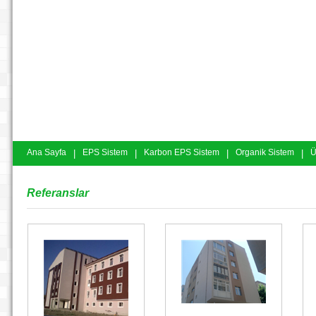
Ana Sayfa
|
EPS Sistem
|
Karbon EPS Sistem
|
Organik Sistem
|
Ü
Referanslar