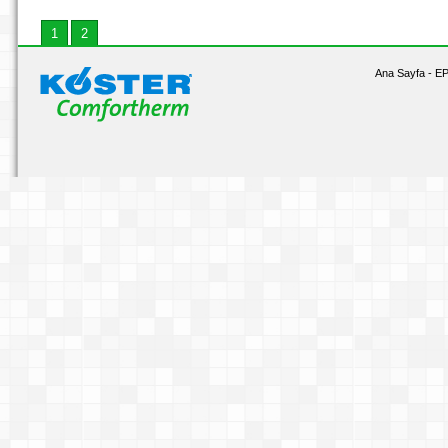
1
2
Ana Sayfa
-
EP